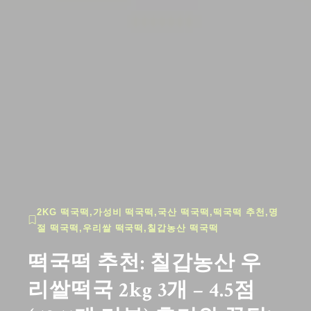
2KG 떡국떡
,
가성비 떡국떡
,
국산 떡국떡
,
떡국떡 추천
,
명
절 떡국떡
,
우리쌀 떡국떡
,
칠갑농산 떡국떡
떡국떡 추천: 칠갑농산 우
리쌀떡국 2kg 3개 – 4.5점