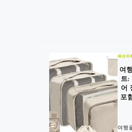
패션의
여행
트
어
포함
여행을