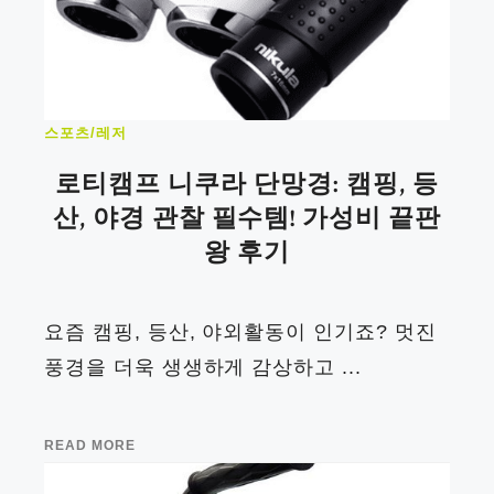
스포츠/레저
로티캠프 니쿠라 단망경: 캠핑, 등
산, 야경 관찰 필수템! 가성비 끝판
왕 후기
요즘 캠핑, 등산, 야외활동이 인기죠? 멋진
풍경을 더욱 생생하게 감상하고 ...
READ MORE