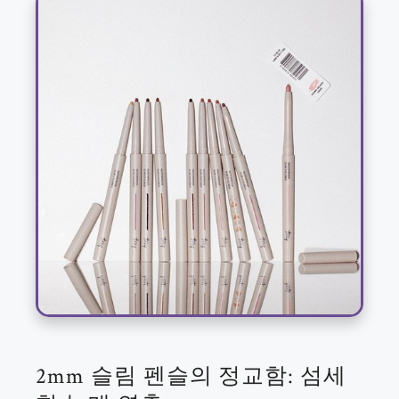
2mm 슬림 펜슬의 정교함: 섬세